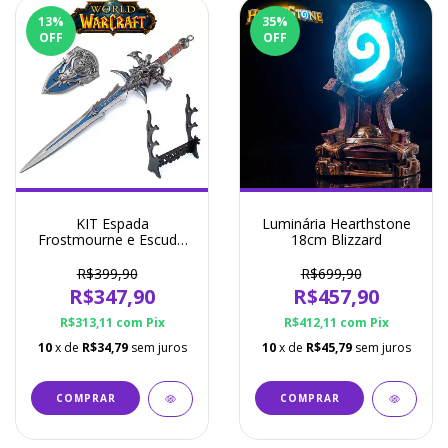
13
%
35
%
OFF
OFF
KIT Espada
Luminária Hearthstone
Frostmourne e Escudo
18cm Blizzard
Aliança 30cm World of
Warcraft
R$399,90
R$699,90
R$347,90
R$457,90
R$313,11
com
Pix
R$412,11
com
Pix
10
x de
R$34,79
sem juros
10
x de
R$45,79
sem juros