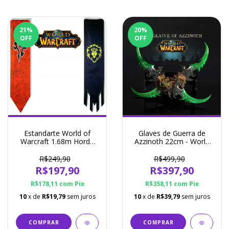
21
%
20
%
OFF
OFF
Estandarte World of
Glaves de Guerra de
Warcraft 1.68m Horda
Azzinoth 22cm - World
ou Aliança
of Warcraft
R$249,90
R$499,90
R$197,90
R$397,90
R$178,11
com
Pix
R$358,11
com
Pix
10
x de
R$19,79
sem juros
10
x de
R$39,79
sem juros
COMPRAR