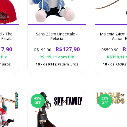
d - The
Sans 23cm Undertale -
Malenia 24cm 
 Fatal
Pelúcia
Action F
17,90
R$127,90
R
R$199,90
R$599,90
Pix
R$115,11
com
Pix
R$358,11
 juros
10
x de
R$12,79
sem juros
10
x de
R$39,7
45
%
32
%
OFF
OFF