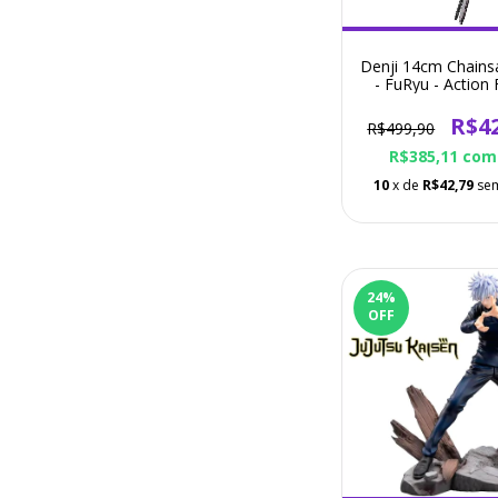
Denji 14cm Chain
- FuRyu - Action 
R$4
R$499,90
R$385,11
com
10
x de
R$42,79
sem
24
%
OFF