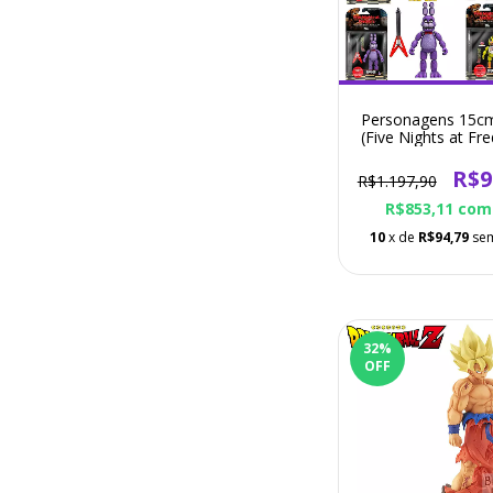
Personagens 15c
(Five Nights at Fre
Action Figur
R$9
R$1.197,90
R$853,11
com
10
x de
R$94,79
sem
32
%
OFF