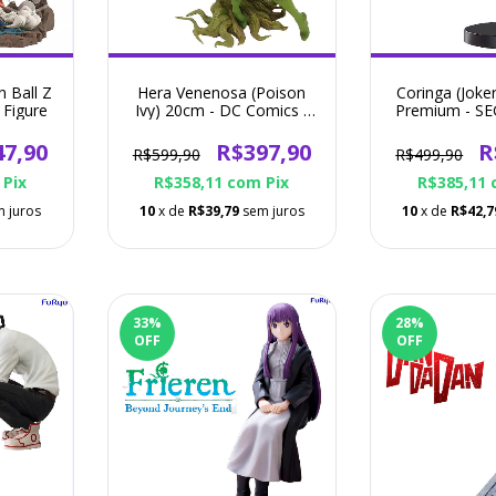
 Ball Z
Hera Venenosa (Poison
Coringa (Jok
 Figure
Ivy) 20cm - DC Comics -
Premium - SE
Action Figure
Figu
47,90
R$397,90
R
R$599,90
R$499,90
Pix
R$358,11
com
Pix
R$385,11
 juros
10
x de
R$39,79
sem juros
10
x de
R$42,7
33
%
28
%
OFF
OFF