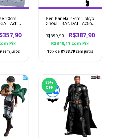
se 20cm
Ken Kaneki 27cm Tokyo
GA - Action
Ghoul - BANDAI - Action
re
Figure
$357,90
R$387,90
R$599,90
com
Pix
R$349,11
com
Pix
9
sem juros
10
x de
R$38,79
sem juros
25
%
OFF