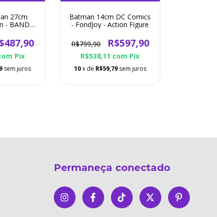
man 27cm
Batman 14cm DC Comics
an - BANDAI
- FondJoy - Action Figure
Figure
$487,90
R$597,90
R$799,90
com
Pix
R$538,11
com
Pix
9
sem juros
10
x de
R$59,79
sem juros
Permaneça conectado