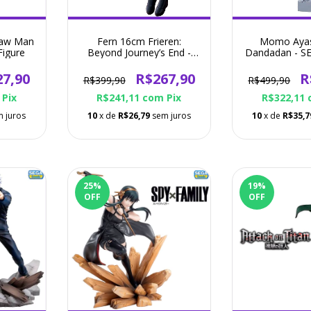
saw Man
Fern 16cm Frieren:
Momo Aya
Figure
Beyond Journey’s End -
Dandadan - SE
FuRyu - Action Figure
Figu
27,90
R$267,90
R
R$399,90
R$499,90
Pix
R$241,11
com
Pix
R$322,11
 juros
10
x de
R$26,79
sem juros
10
x de
R$35,7
25
%
19
%
OFF
OFF