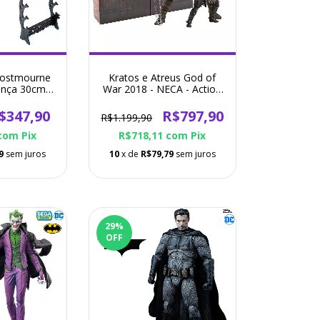
rostmourne
Kratos e Atreus God of
iança 30cm
War 2018 - NECA - Action
arcraft
Figure
$347,90
R$797,90
R$1.199,90
com
Pix
R$718,11
com
Pix
9
sem juros
10
x de
R$79,79
sem juros
29
%
OFF