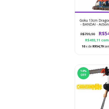
Goku 13cm Dragon
- BANDAI - Action
R$5
R$799,90
R$493,11
com
10
x de
R$54,79
sem
14
%
OFF