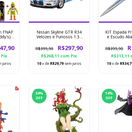
m FNAF
Nissan Skyline GTR R34
KIT Espada F
ddy's) -
Velozes e Furiosos 1:32
e Escudo Al
e
(Prata ou Roxo)
World of W
47,90
R$297,90
R
R$399,90
R$399,90
Pix
R$268,11
com
Pix
R$313,11
 juros
10
x de
R$29,79
sem juros
10
x de
R$34,7
34
%
14
%
OFF
OFF