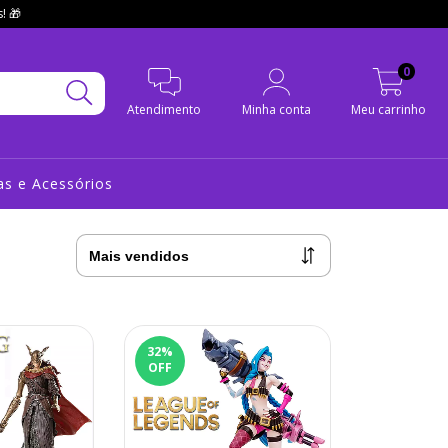
! 🎁
0
Atendimento
Minha conta
Meu carrinho
s e Acessórios
32
%
OFF