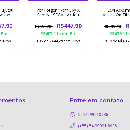
Jujutsu
Yor Forger 17cm Spy X
Levi Acker
Action
Family - SEGA - Action
Attack On Tit
Figure
- Action 
57,90
R$447,90
R
R$599,90
R$599,90
Pix
R$403,11
com
Pix
R$439,11
 juros
10
x de
R$44,79
sem juros
10
x de
R$48,7
amentos
Entre em contato
5554999018986
es
(+55) 54 99901 8986