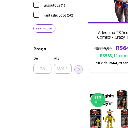
Ensoutoys (1)
Fantastic Loot (50)
VER TODOS
Arlequina 28.5
Comics - Crazy T
Action Figur
R$6
R$799,90
Preço
R$583,11
com
De
Até
10
x de
R$64,79
sem
21
%
OFF