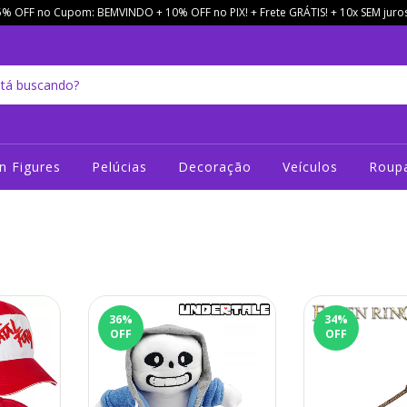
5% OFF no Cupom: BEMVINDO + 10% OFF no PIX! + Frete GRÁTIS! + 10x SEM juros
n Figures
Pelúcias
Decoração
Veículos
Roupa
36
%
34
%
OFF
OFF