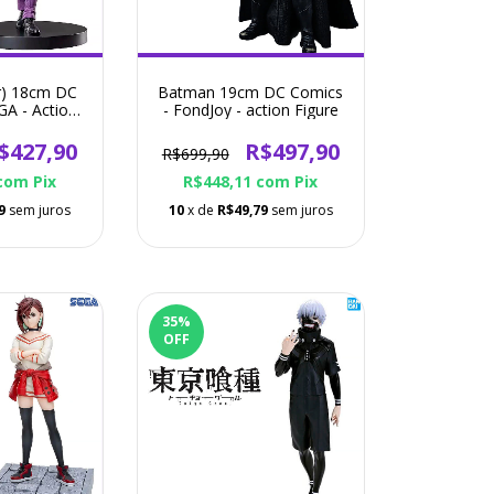
er) 18cm DC
Batman 19cm DC Comics
GA - Action
- FondJoy - action Figure
re
$427,90
R$497,90
R$699,90
com
Pix
R$448,11
com
Pix
9
sem juros
10
x de
R$49,79
sem juros
35
%
OFF