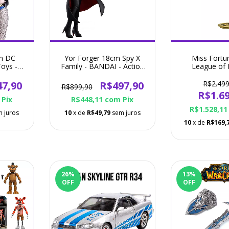
cm DC
Yor Forger 18cm Spy X
Miss Fort
oys -
Family - BANDAI - Action
League of
e
Figure
EDIÇÃO E
UNLOCKED - R
47,90
R$497,90
R$2.499
R$899,90
Figu
R$1.69
Pix
R$448,11
com
Pix
R$1.528,1
 juros
10
x de
R$49,79
sem juros
10
x de
R$169,
26
%
13
%
OFF
OFF