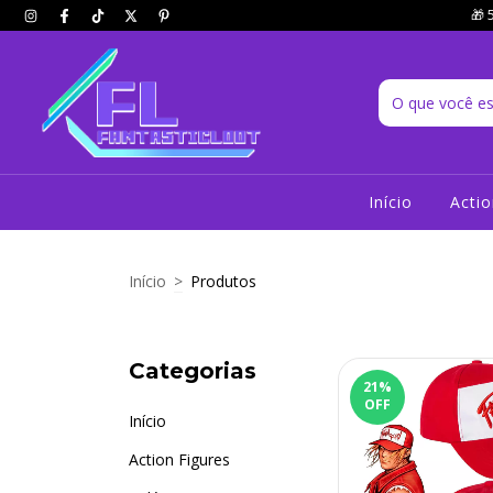
🎁 
Início
Actio
Início
>
Produtos
Categorias
21
%
OFF
Início
Action Figures