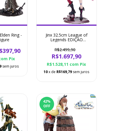
Elden Ring -
Jinx 32.5cm League of
igure
Legends EDIÇÃO
ESPECIAL UNLOCKED -
Riot - Action Figure
$397,90
R$2.499,90
R$1.697,90
com
Pix
R$1.528,11
com
Pix
9
sem juros
10
x de
R$169,79
sem juros
42
%
OFF