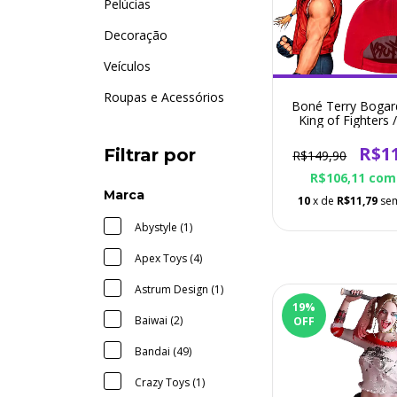
Pelúcias
Decoração
Veículos
Roupas e Acessórios
Boné Terry Bogar
King of Fighters /
Fury
R$1
Filtrar por
R$149,90
R$106,11
com
Marca
10
x de
R$11,79
sem
Abystyle (1)
Apex Toys (4)
Astrum Design (1)
19
%
Baiwai (2)
OFF
Bandai (49)
Crazy Toys (1)