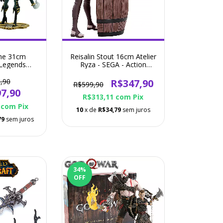
une 31cm
Reisalin Stout 16cm Atelier
 Legends
Ryza - SEGA - Action
SPECIAL
Figure
iot -Action
,90
R$347,90
R$599,90
re
7,90
R$313,11
com
Pix
1
com
Pix
10
x de
R$34,79
sem juros
79
sem juros
34
%
OFF