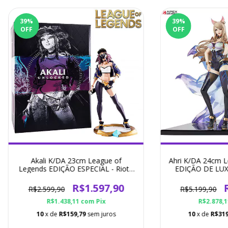
39
%
39
%
OFF
OFF
Akali K/DA 23cm League of
Ahri K/DA 24cm L
Legends EDIÇÃO ESPECIAL - Riot -
EDIÇÃO DE LUXO 
Action Figure
Fig
R$1.597,90
R$2.599,90
R$5.199,90
R$1.438,11
com
Pix
R$2.878,
10
x de
R$159,79
sem juros
10
x de
R$319