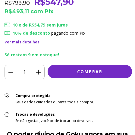
R$547,90
R$799,90
R$493,11
com
Pix
10
x de
R$54,79
sem juros
10% de desconto
pagando com Pix
Ver mais detalhes
Só restam
9
em estoque!
Compra protegida
Seus dados cuidados durante toda a compra.
Trocas e devoluções
Se não gostar, você pode trocar ou devolver.
O poder divino de Goku agora em sua