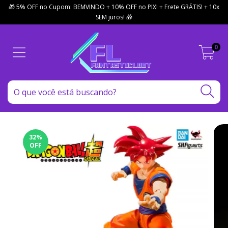
🎁 5% OFF no Cupom: BEMVINDO + 10% OFF no PIX! + Frete GRÁTIS! + 10x
SEM juros! 🎁
0
32
%
OFF