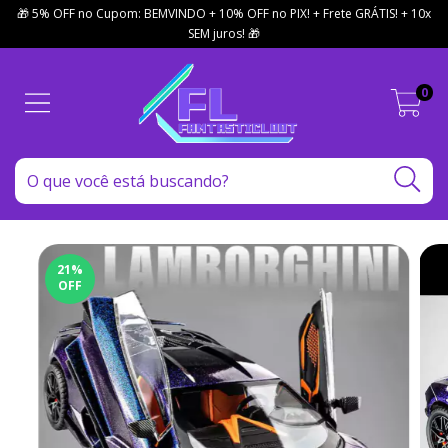
🎁 5% OFF no Cupom: BEMVINDO + 10% OFF no PIX! + Frete GRÁTIS! + 10x
SEM juros! 🎁
0
21
%
OFF