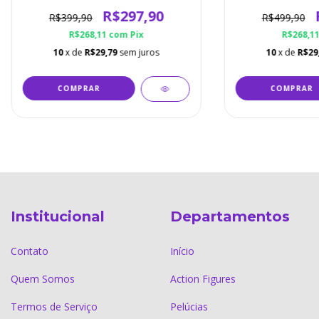
Cores Disponíveis
Cores Di
R$297,90
R$399,90
R$499,90
R$268,11
com
Pix
R$268,1
10
x de
R$29,79
sem juros
10
x de
R$29
COMPRAR
COMPRAR
Institucional
Departamentos
Contato
Início
Quem Somos
Action Figures
Termos de Serviço
Pelúcias