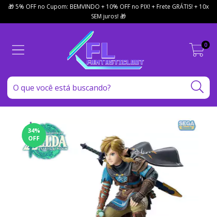
🎁 5% OFF no Cupom: BEMVINDO + 10% OFF no PIX! + Frete GRÁTIS! + 10x
SEM juros! 🎁
0
34
%
OFF