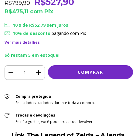
R$527,90
R$799,90
R$475,11
com
Pix
10
x de
R$52,79
sem juros
10% de desconto
pagando com Pix
Ver mais detalhes
Só restam
5
em estoque!
Compra protegida
Seus dados cuidados durante toda a compra.
Trocas e devoluções
Se não gostar, você pode trocar ou devolver.
Link The Legend of Zelda – A lenda