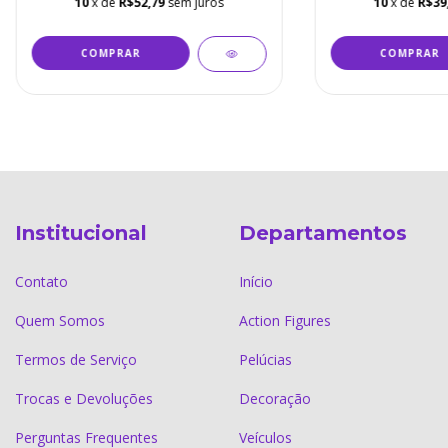
10
x de
R$52,79
sem juros
10
x de
R$39
Institucional
Departamentos
Contato
Início
Quem Somos
Action Figures
Termos de Serviço
Pelúcias
Trocas e Devoluções
Decoração
Perguntas Frequentes
Veículos