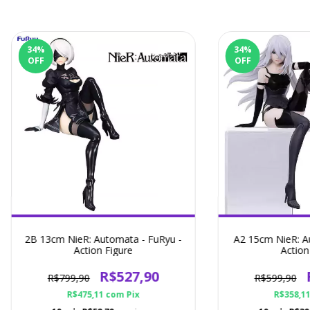
34
%
34
%
OFF
OFF
2B 13cm NieR: Automata - FuRyu -
A2 15cm NieR: A
Action Figure
Action
R$527,90
R$799,90
R$599,90
R$475,11
com
Pix
R$358,1