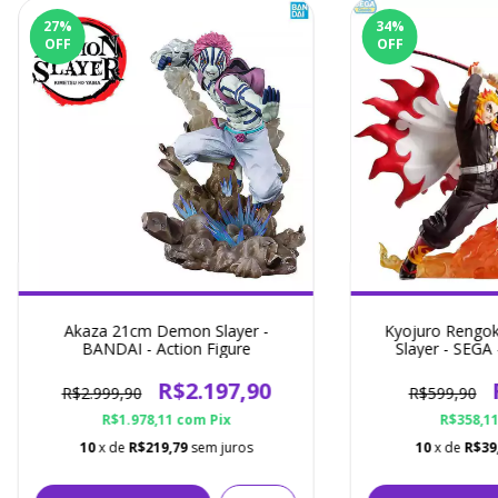
27
%
34
%
OFF
OFF
Akaza 21cm Demon Slayer -
Kyojuro Rengo
BANDAI - Action Figure
Slayer - SEGA 
R$2.197,90
R$2.999,90
R$599,90
R$1.978,11
com
Pix
R$358,1
10
x de
R$219,79
sem juros
10
x de
R$39