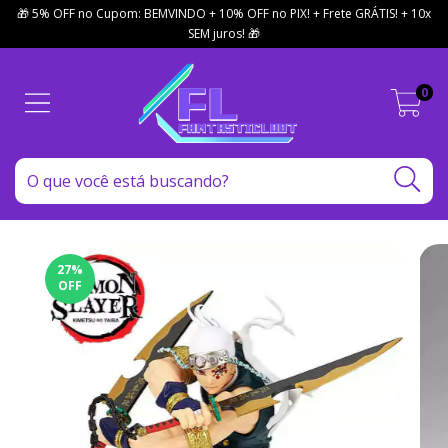
🎁 5% OFF no Cupom: BEMVINDO + 10% OFF no PIX! + Frete GRÁTIS! + 10x
SEM juros! 🎁
0
27
%
OFF