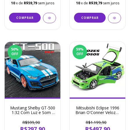
10
x de
R$59,79
sem juros
10
x de
R$39,79
sem juros
COMPRAR
50
%
59
%
OFF
OFF
Mustang Shelby GT-500
Mitsubishi Eclipse 1996
1:32 Com Luz e Som -
Brian O'Conner Velozes
Miniatura 4 Cores
e Furiosos 1:24 - Jada
Disponíveis
R$599,90
R$1.199,90
R$297,90
R$497,90