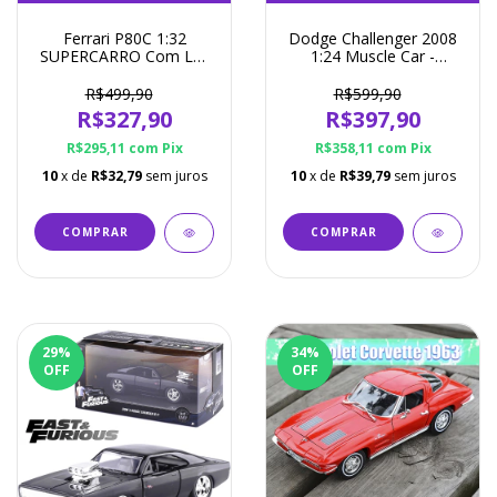
Ferrari P80C 1:32
Dodge Challenger 2008
SUPERCARRO Com Luz
1:24 Muscle Car -
e Som - Miniatura 4
MAISTO
Cores Disponíveis
R$499,90
R$599,90
R$327,90
R$397,90
R$295,11
com
Pix
R$358,11
com
Pix
10
x de
R$32,79
sem juros
10
x de
R$39,79
sem juros
COMPRAR
29
%
34
%
OFF
OFF