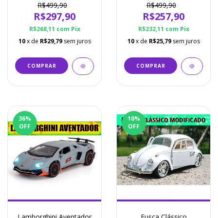
Disponíveis
Cores Disponíveis
R$499,90
R$499,90
R$297,90
R$257,90
R$268,11
com
Pix
R$232,11
com
Pix
10
x de
R$29,79
sem juros
10
x de
R$25,79
sem juros
COMPRAR
COMPRAR
36
%
10
%
OFF
OFF
Lamborghini Aventador
Fusca Clássico