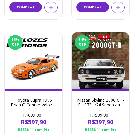
COMPRAR
COMPRAR
15
%
34
%
OFF
OFF
Toyota Supra 1995
Nissan Skyline 2000 GT-
Brian O'Conner Velozes
R 1973 1:24 Supercarro
e Furiosos 1:24 - JADA
(Branco ou Verde)
R$699,90
R$599,90
R$597,90
R$397,90
R$538,11
com
Pix
R$358,11
com
Pix