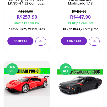
LP780-4 1:32 Com Luz e
Modificado 1:18
Som - Miniatura 5 Cores
Miniatura - 3 Cores
Disponíveis
Disponíveis
R$399,90
R$499,90
R$257,90
R$447,90
R$232,11
com
Pix
R$403,11
com
Pix
10
x de
R$25,79
sem juros
10
x de
R$44,79
sem juros
COMPRAR
COMPRAR
34
%
34
%
OFF
OFF