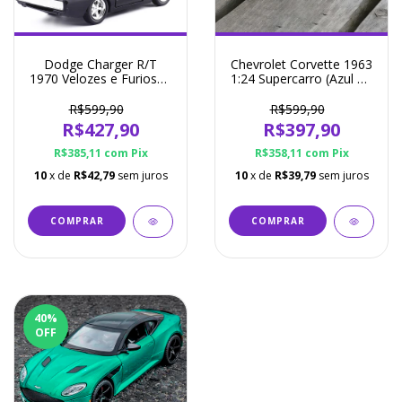
Dodge Charger R/T
Chevrolet Corvette 1963
1970 Velozes e Furiosos
1:24 Supercarro (Azul ou
1:32 - Jada
Vermelho)
R$599,90
R$599,90
R$427,90
R$397,90
R$385,11
com
Pix
R$358,11
com
Pix
10
x de
R$42,79
sem juros
10
x de
R$39,79
sem juros
COMPRAR
40
%
OFF