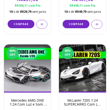
R$268,11
com
Pix
R$448,11
com
Pix
10
x de
R$29,79
sem juros
10
x de
R$49,79
sem juros
COMPRAR
40
%
48
%
OFF
OFF
Mercedes AMG ONE
McLaren 720S 1:24
1:24 Com Luz e Som -
SUPERCARRO Com Luz
Miniatura 4 Cores
e Som - Miniatura 4