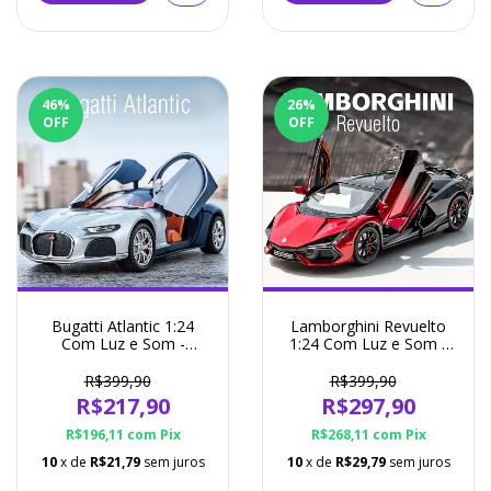
46
%
26
%
OFF
OFF
Bugatti Atlantic 1:24
Lamborghini Revuelto
Com Luz e Som -
1:24 Com Luz e Som -
Diecast - Miniatura 3
Diecast - Miniatura 3
Cores Disponíveis
Cores Disponíveis
R$399,90
R$399,90
R$217,90
R$297,90
R$196,11
com
Pix
R$268,11
com
Pix
10
x de
R$21,79
sem juros
10
x de
R$29,79
sem juros