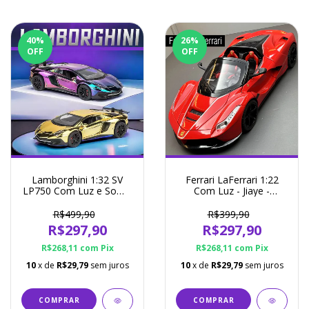
40
%
26
%
OFF
OFF
Lamborghini 1:32 SV
Ferrari LaFerrari 1:22
LP750 Com Luz e Som -
Com Luz - Jiaye -
Miniauto - Miniatura 2
Miniatura 3 Cores
Cores Disponíveis
Disponíveis
R$499,90
R$399,90
R$297,90
R$297,90
R$268,11
com
Pix
R$268,11
com
Pix
10
x de
R$29,79
sem juros
10
x de
R$29,79
sem juros
COMPRAR
COMPRAR