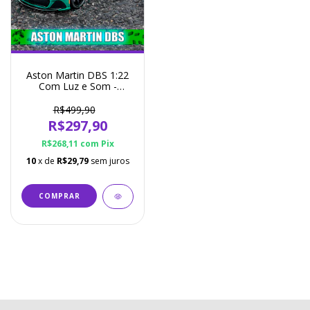
Aston Martin DBS 1:22
Com Luz e Som -
Miniatura 4 Cores
Disponíveis
R$499,90
R$297,90
R$268,11
com
Pix
10
x de
R$29,79
sem juros
COMPRAR